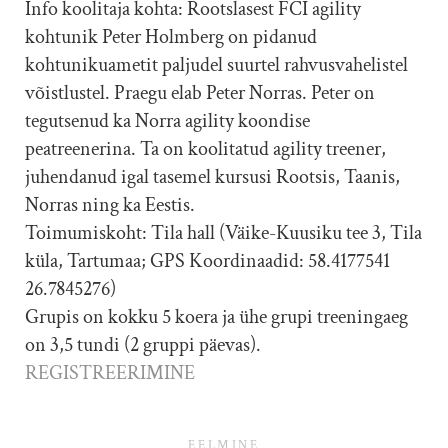
Info koolitaja kohta: Rootslasest FCI agility
kohtunik Peter Holmberg on pidanud
kohtunikuametit paljudel suurtel rahvusvahelistel
võistlustel. Praegu elab Peter Norras. Peter on
tegutsenud ka Norra agility koondise
peatreenerina. Ta on koolitatud agility treener,
juhendanud igal tasemel kursusi Rootsis, Taanis,
Norras ning ka Eestis.
Toimumiskoht: Tila hall (Väike-Kuusiku tee 3, Tila
küla, Tartumaa; GPS Koordinaadid: 58.4177541
26.7845276)
Grupis on kokku 5 koera ja ühe grupi treeningaeg
on 3,5 tundi (2 gruppi päevas).
REGISTREERIMINE
EELMINE