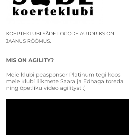
KOERTEKLUBI SÄDE LOGODE AUTORIKS ON
JAANUS RÕÕMUS.
MIS ON AGILITY?
Meie klubi peasponsor Platinum tegi koos
meie klubi liikmete Saara ja Edhaga toreda
ning õpetliku video agilityst :)