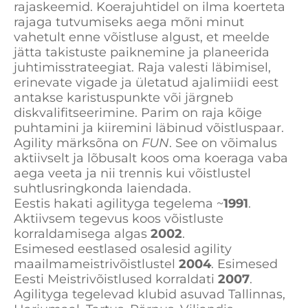
rajaskeemid. Koerajuhtidel on ilma koerteta
rajaga tutvumiseks aega mõni minut
vahetult enne võistluse algust, et meelde
jätta takistuste paiknemine ja planeerida
juhtimisstrateegiat. Raja valesti läbimisel,
erinevate vigade ja ületatud ajalimiidi eest
antakse karistuspunkte või järgneb
diskvalifitseerimine. Parim on raja kõige
puhtamini ja kiiremini läbinud võistluspaar.
Agility märksõna on
FUN
. See on võimalus
aktiivselt ja lõbusalt koos oma koeraga vaba
aega veeta ja nii trennis kui võistlustel
suhtlusringkonda laiendada.
Eestis hakati agilityga tegelema ~
1991
.
Aktiivsem tegevus koos võistluste
korraldamisega algas
2002
.
Esimesed eestlased osalesid agility
maailmameistrivõistlustel
2004
. Esimesed
Eesti Meistrivõistlused korraldati
2007
.
Agilityga tegelevad klubid asuvad Tallinnas,