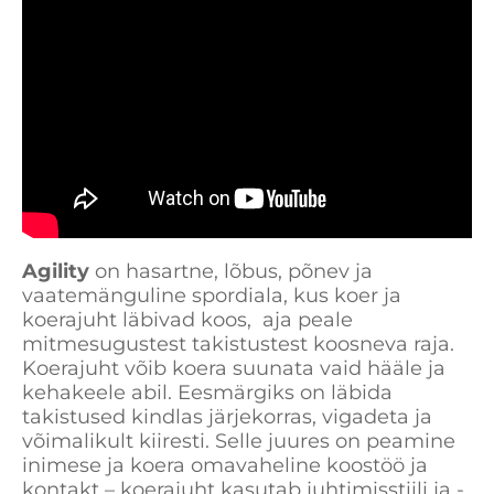
Agility
on hasartne, lõbus, põnev ja
vaatemänguline spordiala, kus koer ja
koerajuht läbivad koos, aja peale
mitmesugustest takistustest koosneva raja.
Koerajuht võib koera suunata vaid hääle ja
kehakeele abil. Eesmärgiks on läbida
takistused kindlas järjekorras, vigadeta ja
võimalikult kiiresti. Selle juures on peamine
inimese ja koera omavaheline koostöö ja
kontakt – koerajuht kasutab juhtimisstiili ja -