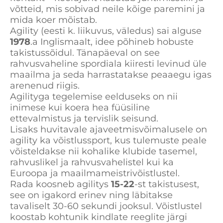
võtteid, mis sobivad neile kõige paremini ja
mida koer mõistab.
Agility (eesti k. liikuvus, väledus) sai alguse
1978
.a Inglismaalt, idee põhineb hobuste
takistussõidul. Tänapäeval on see
rahvusvaheline spordiala kiiresti levinud üle
maailma ja seda harrastatakse peaaegu igas
arenenud riigis.
Agilityga tegelemise eelduseks on nii
inimese kui koera hea füüsiline
ettevalmistus ja tervislik seisund.
Lisaks huvitavale ajaveetmisvõimalusele on
agility ka võistlussport, kus tulemuste peale
võisteldakse nii kohalike klubide tasemel,
rahvuslikel ja rahvusvahelistel kui ka
Euroopa ja maailmameistrivõistlustel.
Rada koosneb agilitys
15-22
-st takistusest,
see on igakord erinev ning läbitakse
tavaliselt 30-60 sekundi jooksul. Võistlustel
koostab kohtunik kindlate reeglite järgi